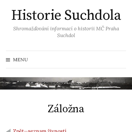
Přejít
Historie Suchdola
k
obsahu
webu
Shromažďování informací o historii MČ Praha
Suchdol
MENU
Záložna
Zpět—seznam živností…