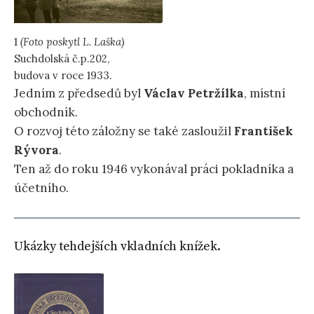
1
(Foto poskytl L. Laška)
Suchdolská č.p.202,
budova v roce 1933.
Jedním z předsedů byl
Václav Petržílka
, místní
obchodník.
O rozvoj této záložny se také zasloužil
František
Rývora
.
Ten až do roku 1946 vykonával práci pokladníka a
účetního.
Ukázky tehdejších vkladních knížek.