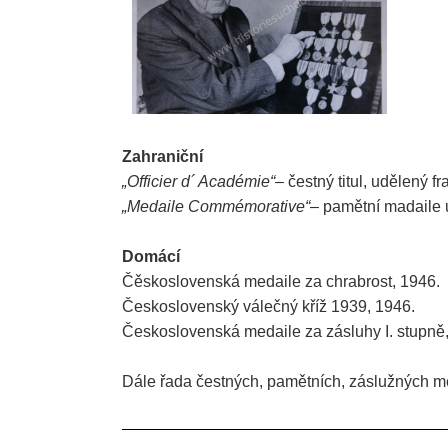
Zahraniční
„Officier d´ Académie“
– čestný titul, udělený 
„Medaile Commémorative“
– pamětní madaile 
Domácí
Čěskoslovenská medaile za chrabrost, 1946.
Československý válečný kříž 1939, 1946.
Československá medaile za zásluhy I. stupně
Dále řada čestných, pamětních, záslužných m