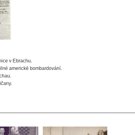
nice v Ebrachu.
silné americké bombardování.
chau.
ičany.