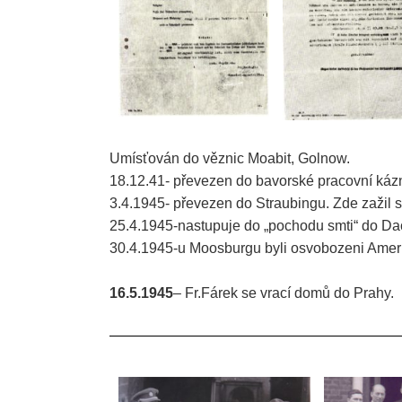
Umísťován do věznic Moabit, Golnow.
18.12.41- převezen do bavorské pracovní káz
3.4.1945- převezen do Straubingu. Zde zažil 
25.4.1945-nastupuje do „pochodu smti“ do Da
30.4.1945-u Moosburgu byli osvobozeni Amer
16.5.1945
– Fr.Fárek se vrací domů do Prahy.