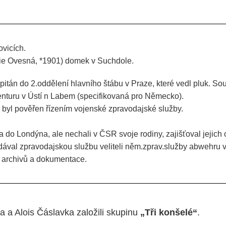
ovicích.
rie Ovesná, *1901) domek v Suchdole.
pitán do 2.oddělení hlavního štábu v Praze, které vedl pluk. So
enturu v Ústí n Labem (specifikovaná pro Německo).
, byl pověřen řízením vojenské zpravodajské služby.
a do Londýna, ale nechali v ČSR svoje rodiny, zajišťoval jejich
ával zpravodajskou službu veliteli něm.zprav.služby abwehru v
, archivů a dokumentace.
 a Alois Čáslavka založili skupinu
„Tři konšelé“
.