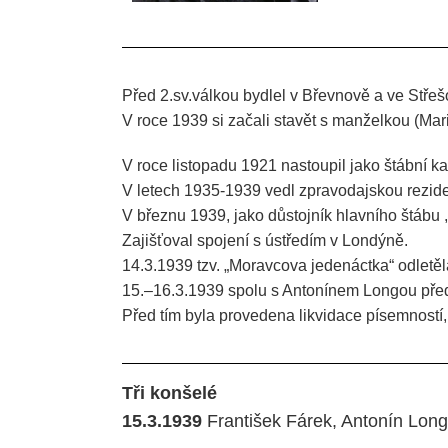
Před 2.sv.válkou bydlel v Břevnově a ve Střeš
V roce 1939 si začali stavět s manželkou (Ma
V roce listopadu 1921 nastoupil jako štábní ka
V letech 1935-1939 vedl zpravodajskou rezid
V březnu 1939, jako důstojník hlavního štábu 
Zajišťoval spojení s ústředím v Londýně.
14.3.1939 tzv. „Moravcova jedenáctka“ odletěl
15.–16.3.1939 spolu s Antonínem Longou před
Před tím byla provedena likvidace písemností
Tři konšelé
15.3.1939
František Fárek, Antonín Longa