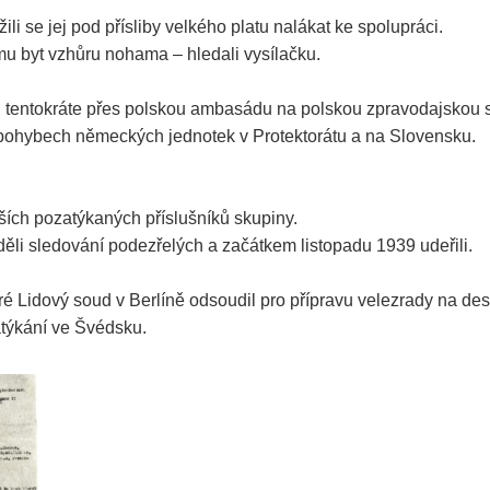
li se jej pod přísliby velkého platu nalákat ke spolupráci.
i mu byt vzhůru nohama – hledali vysílačku.
í, tentokráte přes polskou ambasádu na polskou zpravodajskou 
 pohybech německých jednotek v Protektorátu a na Slovensku.
ších pozatýkaných příslušníků skupiny.
ěli sledování podezřelých a začátkem listopadu 1939 udeřili.
ré Lidový soud v Berlíně odsoudil pro přípravu velezrady na deset
atýkání ve Švédsku.