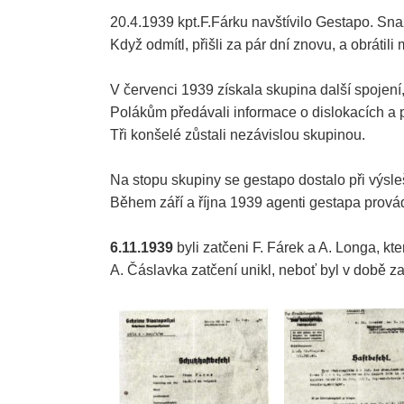
20.4.1939 kpt.F.Fárku navštívilo Gestapo. Snaži
Když odmítl, přišli za pár dní znovu, a obrátil
V červenci 1939 získala skupina další spojen
Polákům předávali informace o dislokacích a
Tři konšelé zůstali nezávislou skupinou.
Na stopu skupiny se gestapo dostalo při výsle
Během září a října 1939 agenti gestapa provád
6.11.1939
byli zatčeni F. Fárek a A. Longa, kte
A. Čáslavka zatčení unikl, neboť byl v době z