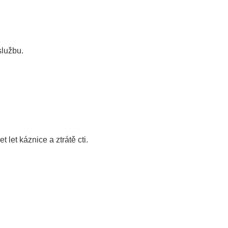
službu.
 let káznice a ztrátě cti.