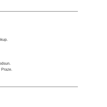
ukup.
 odsun.
 Praze.