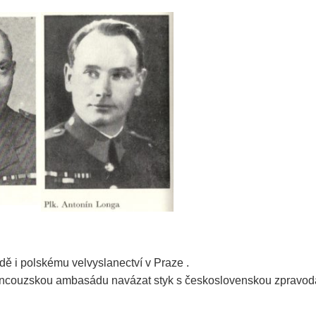
 i polskému velvyslanectví v Praze .
ancouzskou ambasádu navázat styk s československou zpravoda